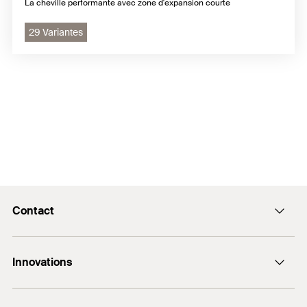
La cheville performante avec zone d'expansion courte
29 Variantes
Contact
Formulaire de contact
Innovations
12 Rue Livio - BP 10182
67022 Strasbourg Cedex 1
DuoLine