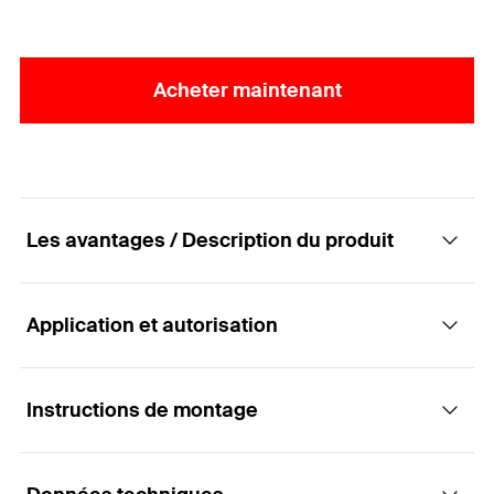
Acheter maintenant
Les avantages / Description du produit
Application et autorisation
La vis de charpente hautes performances
avec tête disque, à empreinte TX et un
filetage partiel.
Instructions de montage
Applications
Avantages