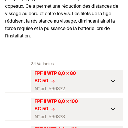
copeaux. Cela permet une réduction des distances de
vissage au bord et entre les vis. Les filets de la tige
réduisent la résistance au vissage, diminuant ainsi la
force requise et la puissance de la batterie lors de
l'installation.
34 Variantes
FPF II WTP 8,0 x 80
BC 50
N° art. 566332
FPF II WTP 8,0 x 100
homologation ETE
BC 50
Diamètre
(
)
8
mm
N° art. 566333
d
Longueur
(
)
80
mm