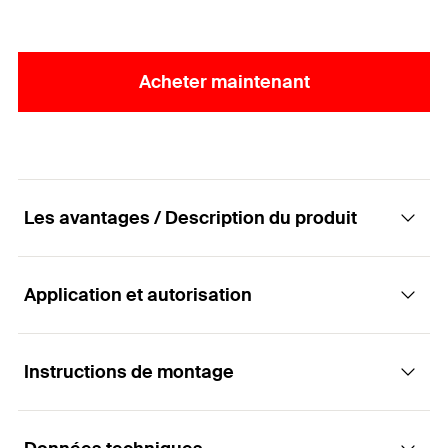
Acheter maintenant
Les avantages / Description du produit
Application et autorisation
La vis de charpente hautes performances
avec tête disque, à empreinte TX et un
filetage partiel.
Instructions de montage
Applications
Avantages