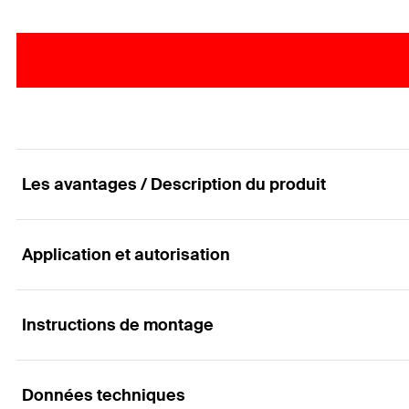
Les avantages / Description du produit
Application et autorisation
La fixation de câbles dans les saignées
Avantages
Instructions de montage
Applications
Le disque à frapper NSB permet l'utilisation dans deu
Données techniques
Pour la fixation de câbles dans les saignées