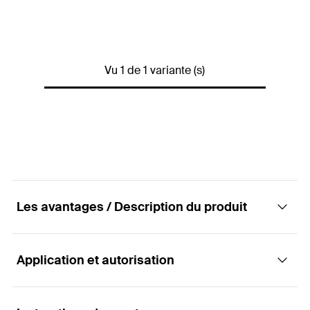
Couleur
blanc cassé
Contenu
37
g
Vu 1 de 1 variante (s)
Contenu
3 enduits de réparation
Conditionnement
Blister
Quantité
3
Pce(s)
GTIN (EAN-Code)
4048962460797
Les avantages / Description du produit
Application et autorisation
Avantages