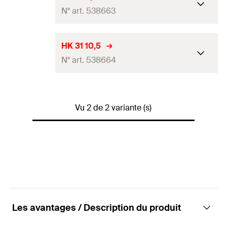
N° art. 538663
Diamètre du trou
(
)
8,5
mm
D
HK 31 10,5
N° art. 538664
Conditionnement
Boite à bec verseur
Quantité
50
Pce(s)
Diamètre du trou
(
)
10,5
mm
D
GTIN (EAN-Code)
4048962265248
Vu 2 de 2 variante (s)
Conditionnement
Boite à bec verseur
Quantité
50
Pce(s)
GTIN (EAN-Code)
4048962265255
Les avantages / Description du produit