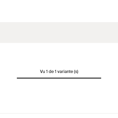
Vu 1 de 1 variante (s)
)
N
empf.