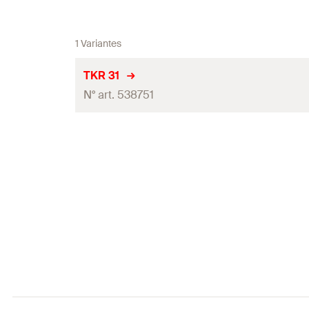
1 Variantes
TKR 31
N° art. 538751
Filetage
(
)
A
Ouverture de clé
Charge statique max. recommandée (traction axiale)
(
Couple de serrage pour l´installation
(
)
T
inst
Conditionnement
Quantité