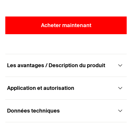
Acheter maintenant
Les avantages / Description du produit
Application et autorisation
Sabot PSF pour des constructions résistantes
Avantages
Données techniques
Applications
L'ajustement parfait du sabot permet une