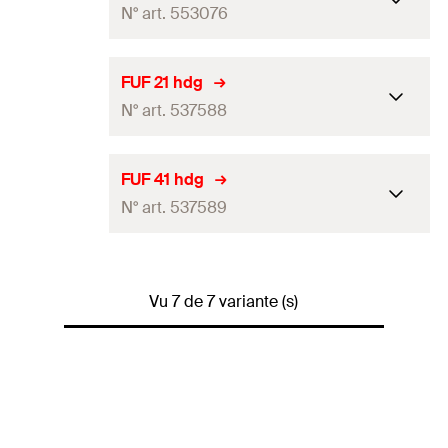
N° art. 553076
Quantité
25
Pce(s)
GTIN (EAN-Code)
4048962062694
Conditionnement
—
FUF 21 hdg
N° art. 537588
Quantité
15
Pce(s)
GTIN (EAN-Code)
4048962363593
Conditionnement
Boite à bec verseur
FUF 41 hdg
N° art. 537589
Quantité
25
Pce(s)
GTIN (EAN-Code)
4048962256932
Conditionnement
Boite à bec verseur
Vu 7 de 7 variante (s)
Quantité
25
Pce(s)
GTIN (EAN-Code)
4048962256949