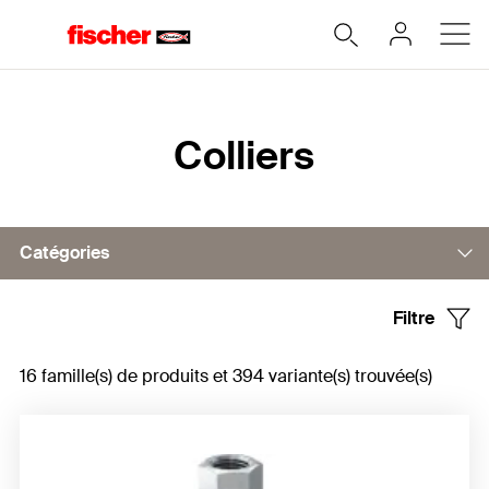
Accueil
Colliers
Catégories
Filtre
Colliers articulés
16 famille(s) de produits et 394 variante(s) trouvée(s)
Colliers à 2 vis
Colliers série lourde
Colliers froid