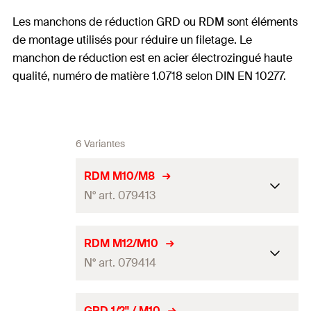
Les manchons de réduction GRD ou RDM sont éléments
de montage utilisés pour réduire un filetage. Le
manchon de réduction est en acier électrozingué haute
qualité, numéro de matière 1.0718 selon DIN EN 10277.
6 Variantes
RDM M10/M8
N° art. 079413
Filetage
(
)
M8
A
RDM M12/M10
N° art. 079414
Filetage
(
)
M10
A2
Quantité
50
Pce(s)
Filetage
(
)
M10
A
GRD 1/2'' / M10