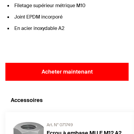
Filetage supérieur métrique M10
Joint EPDM incorporé
En acier inoxydable A2
Acheter maintenant
Accessoires
Art. N° 071749
Ecrou à embase MU F M12 A2