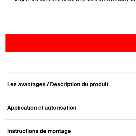
Les avantages / Description du produit
Application et autorisation
Dispositif numérique complémentaire pour la vér
Avantages
Instructions de montage