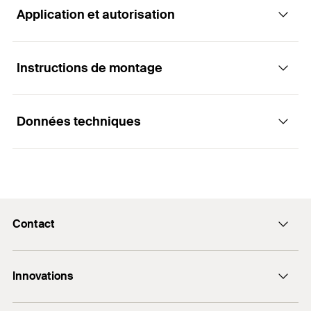
Application et autorisation
Le disque diamant pour la coupe rapide de la
pierre naturelle et des matériaux très durs.
Instructions de montage
Applications
Avantages
Données techniques
Coupe de pierre naturelle et matériaux durs.
Jante continue turbo pour une vitesse de coupe
Fonctionnement / Montage
élevée et des coupes nettes.
Réduction des éclats sur les bords de coupe.
Le disque diamant FCD-TES est idéal pour la
Matériaux
Diamètre
(
)
180
mm
d
Assure des résultats optimaux sur la pierre
découpe de la pierre naturelle et des matériaux
naturelle.
très durs.
diamètre d'alésage
22,23
mm
Contact
Pierre naturelle.
Convient à la coupe à sec et à l'eau.
Version
turbo
Formulaire de contact
Matériaux durs.
Sécurité élevée pour l'utilisateur et les outils lors
Innovations
Epaisseur
(
)
2,2
mm
12 Rue Livio - BP 10182
S
de la découpe des matériaux conformément au
* Vous trouverez des informations détaillées sur les matériaux
label oSa.
67022 Strasbourg Cedex 1
vitesse de rotation max.
8.500
r/min
DuoLine
de construction dans le document d'inscription.