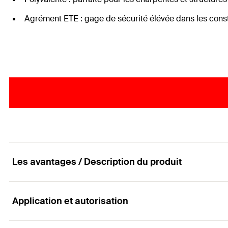
Agrément ETE : gage de sécurité élévée dans les const
Les avantages / Description du produit
Application et autorisation
La vis de charpente PowerFast en acier inoxydable