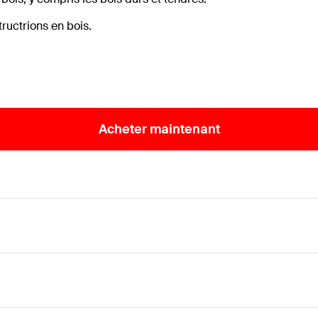
ructrions en bois.
Acheter maintenant
 avec une tête disque à empreinte TX et un filetage 