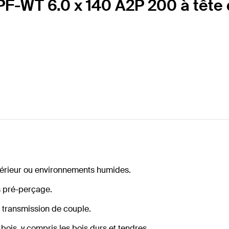
F-WT 6.0 x 140 A2P 200 à tête d
xtérieur ou environnements humides.
s pré-perçage.
te transmission de couple.
 bois, y compris les bois durs et tendres.