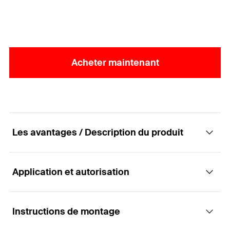
bois.
Acheter maintenant
Les avantages / Description du produit
Application et autorisation
La vis de charpente hautes performances
avec tête disque, à empreinte TX et un
filetage partiel pour un montage à fleur du
Instructions de montage
Applications
bois.