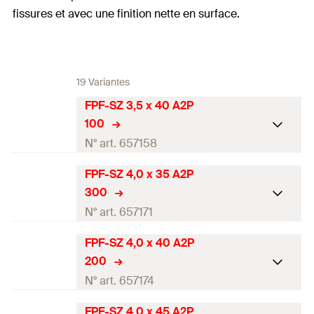
fissures et avec une finition nette en surface.
19 Variantes
FPF-SZ 3,5 x 40 A2P
100
N° art. 657158
FPF-SZ 4,0 x 35 A2P
homologation ETE
300
Diamètre
(
)
3,5
mm
N° art. 657171
d
Longueur
(
)
40
mm
l
FPF-SZ 4,0 x 40 A2P
homologation ETE
200
Empreinte
PZ2
Diamètre
(
)
4
mm
N° art. 657174
d
longueur du filetage
(
)
24
mm
L
G
Longueur
(
)
35
mm
l
FPF-SZ 4,0 x 45 A2P