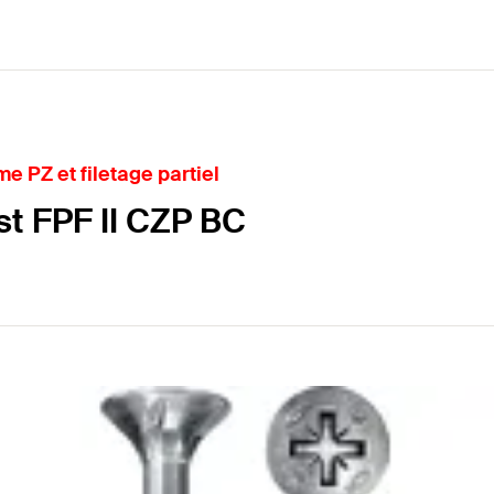
me PZ et filetage partiel
st FPF II CZP BC