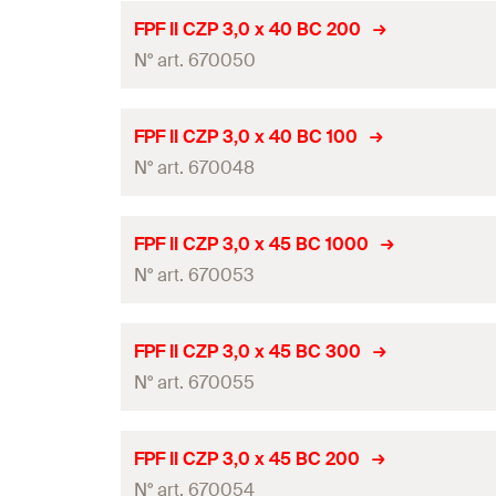
G
Longueur
(
)
l
homologation ETE
GTIN (EAN-Code)
FPF II CZP 3,0 x 40 BC 200
Conditionnement
Empreinte
N° art. 670050
Diamètre
(
)
d
Quantité
longueur du filetage
(
)
L
G
Longueur
(
)
l
homologation ETE
GTIN (EAN-Code)
FPF II CZP 3,0 x 40 BC 100
Conditionnement
Empreinte
N° art. 670048
Diamètre
(
)
d
Quantité
longueur du filetage
(
)
L
G
Longueur
(
)
l
homologation ETE
GTIN (EAN-Code)
FPF II CZP 3,0 x 45 BC 1000
Conditionnement
Empreinte
N° art. 670053
Diamètre
(
)
d
Quantité
longueur du filetage
(
)
L
G
Longueur
(
)
l
homologation ETE
GTIN (EAN-Code)
FPF II CZP 3,0 x 45 BC 300
Conditionnement
Empreinte
N° art. 670055
Diamètre
(
)
d
Quantité
longueur du filetage
(
)
L
G
Longueur
(
)
l
homologation ETE
GTIN (EAN-Code)
FPF II CZP 3,0 x 45 BC 200
Conditionnement
Empreinte
N° art. 670054