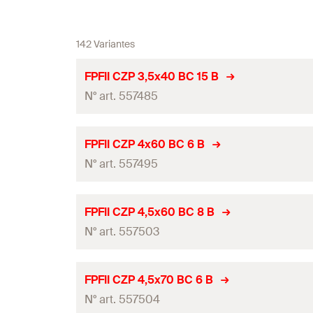
142 Variantes
FPFII CZP 3,5x40 BC 15 B
N° art. 557485
homologation ETE
FPFII CZP 4x60 BC 6 B
N° art. 557495
Diamètre
(
)
d
Longueur
(
)
l
homologation ETE
FPFII CZP 4,5x60 BC 8 B
Empreinte
N° art. 557503
Diamètre
(
)
d
longueur du filetage
(
)
L
G
Longueur
(
)
l
homologation ETE
FPFII CZP 4,5x70 BC 6 B
Conditionnement
Empreinte
N° art. 557504
Diamètre
(
)
d