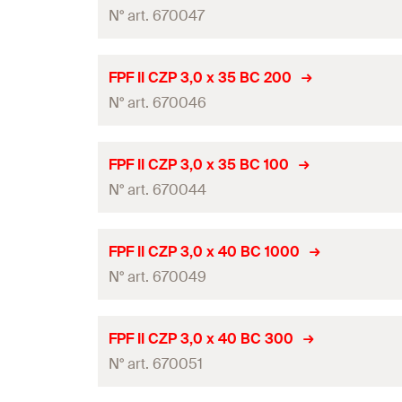
Conditionnement
Empreinte
N° art. 670047
Diamètre
(
)
d
Quantité
longueur du filetage
(
)
L
G
Longueur
(
)
l
homologation ETE
GTIN (EAN-Code)
FPF II CZP 3,0 x 35 BC 200
Conditionnement
Empreinte
N° art. 670046
Diamètre
(
)
d
Quantité
longueur du filetage
(
)
L
G
Longueur
(
)
l
homologation ETE
GTIN (EAN-Code)
FPF II CZP 3,0 x 35 BC 100
Conditionnement
Empreinte
N° art. 670044
Diamètre
(
)
d
Quantité
longueur du filetage
(
)
L
G
Longueur
(
)
l
homologation ETE
GTIN (EAN-Code)
FPF II CZP 3,0 x 40 BC 1000
Conditionnement
Empreinte
N° art. 670049
Diamètre
(
)
d
Quantité
longueur du filetage
(
)
L
G
Longueur
(
)
l
homologation ETE
GTIN (EAN-Code)
FPF II CZP 3,0 x 40 BC 300
Conditionnement
Empreinte
N° art. 670051
Diamètre
(
)
d
Quantité
longueur du filetage
(
)
L