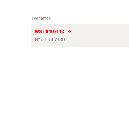
1 Variantes
WST II 10x140
N° art. 567430
Diamètre nominal du foret
(
)
d
0
Profondeur de perçage mini.
(
)
h
1
Longueur de cheville
(
)
l
Dimensions de la vis
(
)
d
x l
s
s
Contenu
Quantité