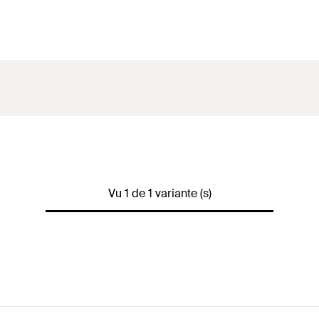
Vu 1 de 1 variante (s)
2 chevilles DuoPower 12x60, 2 goujons M10x