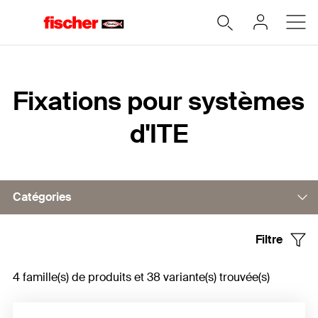
Accueil
Fixations pour systèmes
d'ITE
Catégories
Filtre
Cheville à visser pour matériaux en bois et en plaques
4 famille(s) de produits et 38 variante(s) trouvée(s)
Accessoires