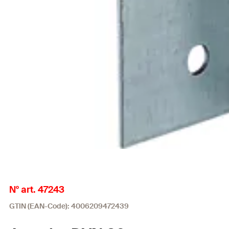
N° art. 47243
GTIN (EAN-Code): 4006209472439