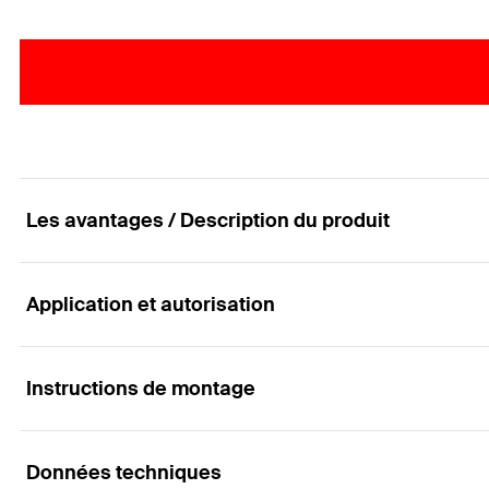
Les avantages / Description du produit
Application et autorisation
Vis de sécurité fischer pour GB
Avantages
Instructions de montage
Applications
Sécurité approuvée en extérieur lors de l'utilisation de
Données techniques
Pour applications soumise à l'homologation en associa