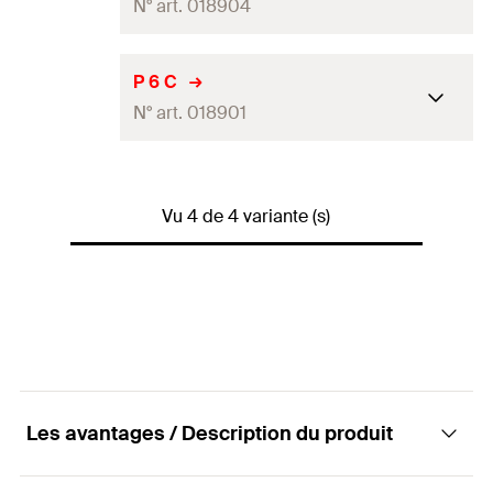
N° art. 018904
Quantité
100
Pce(s)
GTIN (EAN-Code)
4006209189023
Contenu
100 chevilles ø 8x34mm
P 6 C
N° art. 018901
Quantité
100
Pce(s)
GTIN (EAN-Code)
4006209189047
Contenu
100 chevilles ø 6x27 mm
Vu 4 de 4 variante (s)
Quantité
100
Pce(s)
GTIN (EAN-Code)
4006209189016
Les avantages / Description du produit