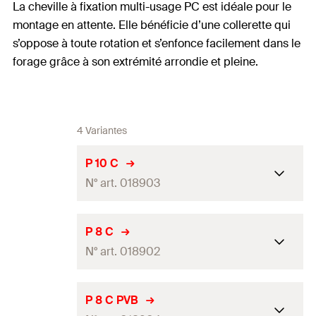
La cheville à fixation multi-usage PC est idéale pour le
montage en attente. Elle bénéficie d’une collerette qui
s’oppose à toute rotation et s’enfonce facilement dans le
forage grâce à son extrémité arrondie et pleine.
4 Variantes
P 10 C
N° art. 018903
Contenu
100 chevilles ø 10x53 mm
P 8 C
N° art. 018902
Quantité
100
Pce(s)
GTIN (EAN-Code)
4006209189030
Contenu
100 chevilles ø 8x34 mm
P 8 C PVB