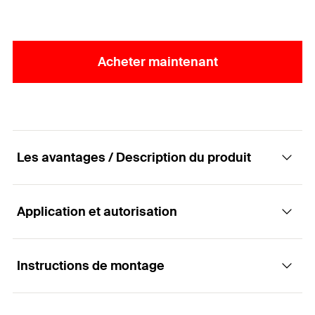
Acheter maintenant
Les avantages / Description du produit
Application et autorisation
La tige filetée sans homologation pour une
utilisation flexible
Instructions de montage
Applications
Avantages