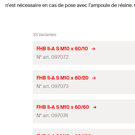
n'est nécessaire en cas de pose avec l'ampoule de résine.
33 Variantes
FHB II-A S M10 x 60/10
N° art. 097072
homologation ETE
FHB II-A S M10 x 60/20
N° art. 097073
Diamètre nominal du foret
(
)
d
0
Profondeur de perçage
(
)
h
0
homologation ETE
FHB II-A S M10 x 60/60
Profondeur d'ancrage
(
)
N° art. 097074
h
ef
Diamètre nominal du foret
(
)
d
0
Épaisseur maxi. de la pièce à fixer
(
)
t
fix
Profondeur de perçage
(
)
h
0
homologation ETE