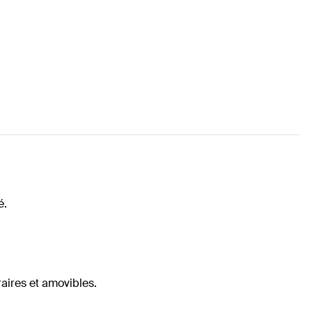
é.
raires et amovibles.