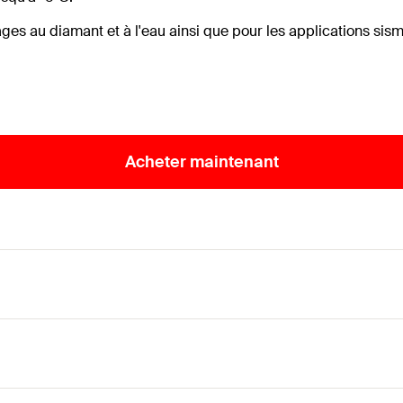
ages au diamant et à l'eau ainsi que pour les applications si
Acheter maintenant
s de fers à béton et le béton fissuré