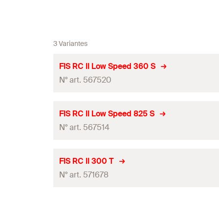
3 Variantes
FIS RC II Low Speed 360 S
N° art. 567520
homologation ETE
FIS RC II Low Speed 825 S
N° art. 567514
Langues sur la cartouche
Graduations sur cartouche
homologation ETE
FIS RC II 300 T
N° art. 571678
Contenu
Langues sur la cartouche
Graduations sur cartouche
Conditionnement
homologation ETE