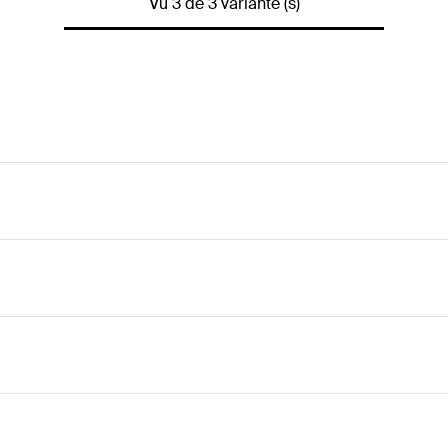
Vu 3 de 3 variante (s)
'utilisation de scellement d’armatures rapportées avec des f
garantissent une progression rapide du travail.