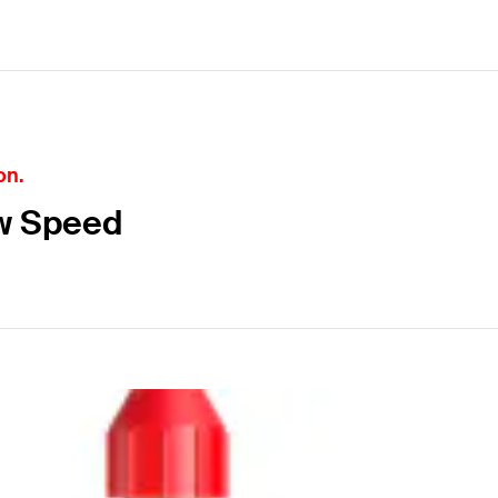
on.
ow Speed