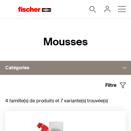
Accueil
Mousses
Catégories
Filtre
Mousses monocomposantes
4 famille(s) de produits et 7 variante(s) trouvée(s)
Mousse pistolable mono composant