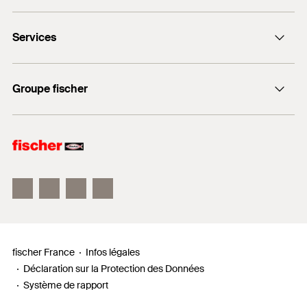
67022 Strasbourg Cedex 1
DuoLine
Services
FIS V Plus
+33 3 88 39 18 67
FIS V Zero
myfischer
Groupe fischer
Documents à télécharger
Trouver des revendeurs
fischer Consulting
fischertechnik
fischer France
Infos légales
Déclaration sur la Protection des Données
Système de rapport