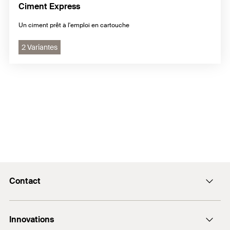
Ciment Express
Un ciment prêt à l'emploi en cartouche
2 Variantes
Contact
Formulaire de contact
Innovations
12 Rue Livio - BP 10182