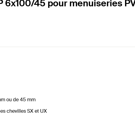
P 6x100/45 pour menuiseries P
3 mm ou de 45 mm
les chevilles SX et UX