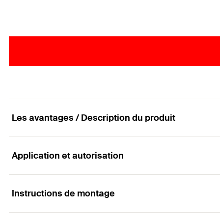
Les avantages / Description du produit
Application et autorisation
L’ancrage ultra-performant en matériaux pleins
Avantages
Instructions de montage
Applications