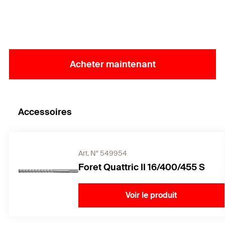
disque de remplissage FFD.
Ajustement au millimètre près des charges grâce
aux profondeurs d'ancrage variables.
Acheter maintenant
Accessoires
Art. N° 549954
Foret Quattric II 16/400/455 S
Voir le produit