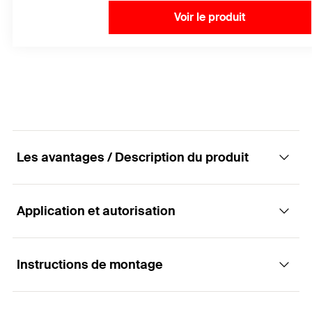
Voir le produit
Les avantages / Description du produit
Application et autorisation
Puissante, sûre et esthétique avec rondelles
et écrous permettant le démontage
Instructions de montage
Applications
Avantages