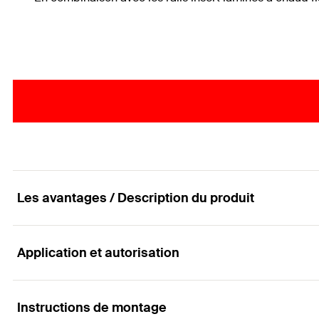
Les avantages / Description du produit
Application et autorisation
Les boulons d'ancrage striés pour une résistance
Avantages
Instructions de montage