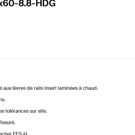
0x60-8.8-HDG
 aux lèvres de rails insert laminées à chaud.
ns.
es tolérances sur site.
fissuré.
ischer FES-H.