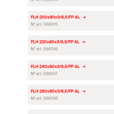
Largeur
Quantité
Angle
Dimensions
Hauteur
(
)
GTIN (EAN-Code)
H
Longueur
Système
FLH 200x80x3/6,5/FP AL
Dimensions
Epaisseur
BWM
N° art. 566015
Largeur
Quantité
Angle
Dimensions
Hauteur
(
)
GTIN (EAN-Code)
H
Longueur
Système
FLH 220x80x3/6,5/FP AL
Dimensions
Epaisseur
BWM
N° art. 566016
Largeur
Quantité
Angle
Dimensions
Hauteur
(
)
GTIN (EAN-Code)
H
Longueur
Système
FLH 240x80x3/6,5/FP AL
Dimensions
Epaisseur
BWM
N° art. 566017
Largeur
Quantité
Angle
Dimensions
Hauteur
(
)
GTIN (EAN-Code)
H
Longueur
Système
FLH 260x80x3/6,5/FP AL
Dimensions
Epaisseur
BWM
N° art. 566018
Largeur
Quantité
Angle
Dimensions
Hauteur
(
)
GTIN (EAN-Code)
H