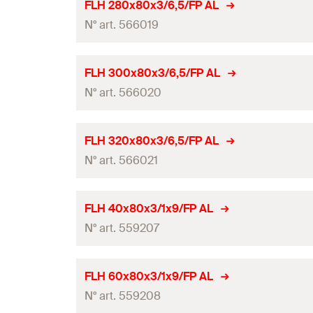
Longueur
Système
FLH 280x80x3/6,5/FP AL
Dimensions
Epaisseur
BWM
N° art. 566019
Largeur
Quantité
Angle
Dimensions
Hauteur
(
)
GTIN (EAN-Code)
H
Longueur
Système
FLH 300x80x3/6,5/FP AL
Dimensions
Epaisseur
BWM
N° art. 566020
Largeur
Quantité
Angle
Dimensions
Hauteur
(
)
GTIN (EAN-Code)
H
Longueur
Système
FLH 320x80x3/6,5/FP AL
Dimensions
Epaisseur
BWM
N° art. 566021
Largeur
Quantité
Angle
Dimensions
Hauteur
(
)
GTIN (EAN-Code)
H
Longueur
Système
FLH 40x80x3/1x9/FP AL
Dimensions
Epaisseur
BWM
N° art. 559207
Largeur
Quantité
Angle
Dimensions
Hauteur
(
)
GTIN (EAN-Code)
H
Longueur
Système
FLH 60x80x3/1x9/FP AL
Dimensions
Epaisseur
BWM
N° art. 559208
Largeur
Quantité