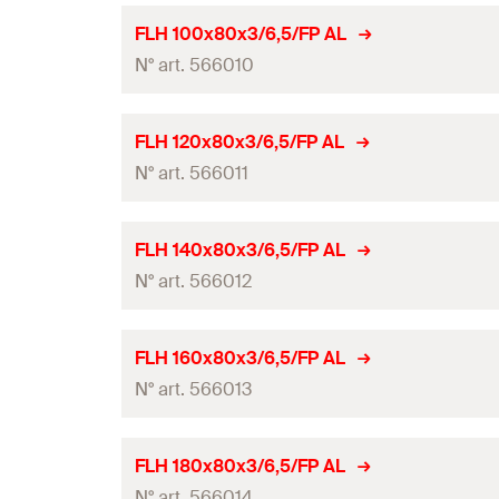
Hauteur
(
)
H
Longueur
FLH 100x80x3/6,5/FP AL
Dimensions
Epaisseur
N° art. 566010
Largeur
Angle
Dimensions
Hauteur
(
)
H
Longueur
Système
FLH 120x80x3/6,5/FP AL
Dimensions
Epaisseur
N° art. 566011
Largeur
Quantité
Angle
Dimensions
Hauteur
(
)
GTIN (EAN-Code)
H
Longueur
Système
FLH 140x80x3/6,5/FP AL
Dimensions
Epaisseur
BWM
N° art. 566012
Largeur
Quantité
Angle
Dimensions
Hauteur
(
)
GTIN (EAN-Code)
H
Longueur
Système
FLH 160x80x3/6,5/FP AL
Dimensions
Epaisseur
BWM
N° art. 566013
Largeur
Quantité
Angle
Dimensions
Hauteur
(
)
GTIN (EAN-Code)
H
Longueur
Système
FLH 180x80x3/6,5/FP AL
Dimensions
Epaisseur
BWM
N° art. 566014