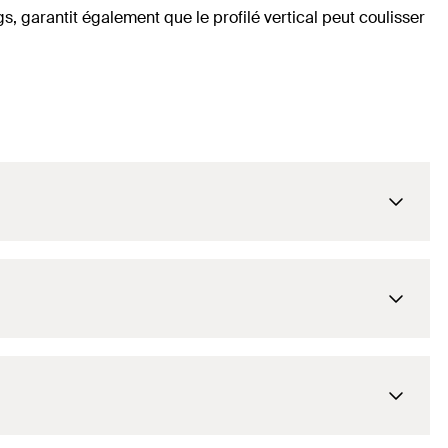
s, garantit également que le profilé vertical peut coulisser
40
mm
40
mm
80
mm
60
mm
3
mm
40
mm
6,5x20
mm