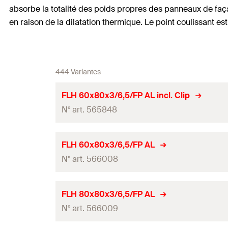
absorbe la totalité des poids propres des panneaux de façad
en raison de la dilatation thermique. Le point coulissant es
444 Variantes
FLH 60x80x3/6,5/FP AL incl. Clip
N° art. 565848
Longueur
FLH 60x80x3/6,5/FP AL
N° art. 566008
Largeur
Hauteur
(
)
H
Longueur
FLH 80x80x3/6,5/FP AL
Epaisseur
N° art. 566009
Largeur
Dimensions