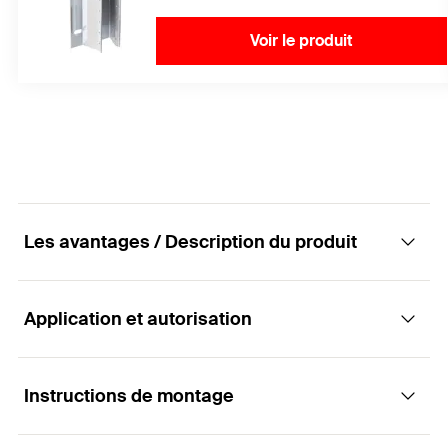
Voir le produit
Les avantages / Description du produit
Application et autorisation
Pour le transfert vertical des charges des
façades ventilées
Instructions de montage
Applications
Avantages