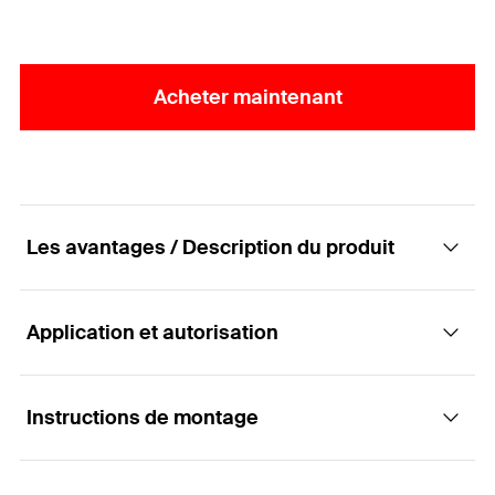
Acheter maintenant
Les avantages / Description du produit
Application et autorisation
Pour la fixation de bardages métalliques dans
des façades ventilées.
Instructions de montage
Applications
Avantages