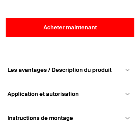
Acheter maintenant
Les avantages / Description du produit
Application et autorisation
Pour la fixation de bardages métalliques dans
des façades ventilées.
Instructions de montage
Applications
Avantages