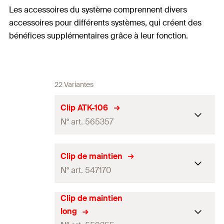
Les accessoires du système comprennent divers
accessoires pour différents systèmes, qui créent des
bénéfices supplémentaires grâce à leur fonction.
22 Variantes
Clip ATK-106
N° art. 565357
Longueur
—
Clip de maintien
N° art. 547170
largeur
(
)
—
B
Hauteur
(
)
16
mm
H
Clip de maintien
Longueur
50
mm
long
Epaisseur
(
)
—
S
largeur
(
)
—