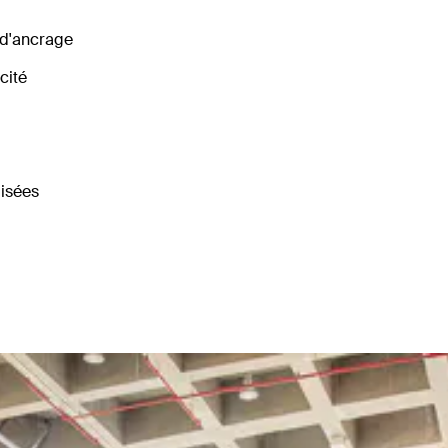
n d'ancrage
cité
lisées