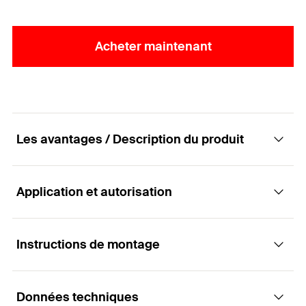
Acheter maintenant
Les avantages / Description du produit
Application et autorisation
Pour la connexion et le renfort dans la
construction bois.
Instructions de montage
Applications
Avantages
Données techniques
Renforcement d'appui en compression
La géométrie de la pointe assure un vissage