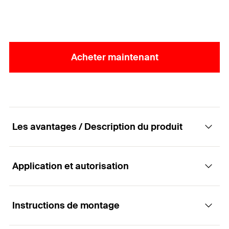
Acheter maintenant
Les avantages / Description du produit
Application et autorisation
Le collier métallique plat pour câbles et
tuyaux
Instructions de montage
Applications
Avantages